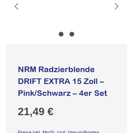
NRM Radzierblende
DRIFT EXTRA 15 Zoll –
Pink/Schwarz – 4er Set
Regulärer Preis:
21,49 €
Preise inkl. MwSt. zzgl. Versandkosten