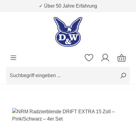
✓ Über 50 Jahre Erfahrung
Zum Hauptinhalt springen
Bildergalerie überspringen