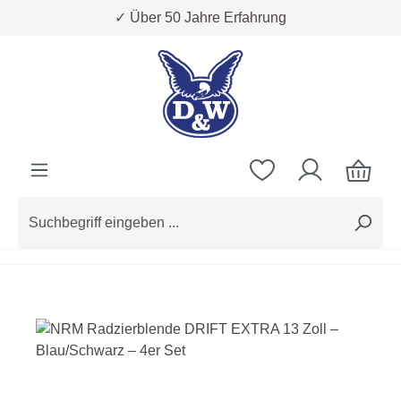
✓ Über 50 Jahre Erfahrung
Zum Hauptinhalt springen
Bildergalerie überspringen