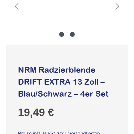
NRM Radzierblende
DRIFT EXTRA 13 Zoll –
Blau/Schwarz – 4er Set
Regulärer Preis:
19,49 €
Preise inkl. MwSt. zzgl. Versandkosten