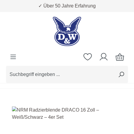
✓ Über 50 Jahre Erfahrung
Zum Hauptinhalt springen
Bildergalerie überspringen