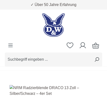
✓ Über 50 Jahre Erfahrung
Zum Hauptinhalt springen
Bildergalerie überspringen