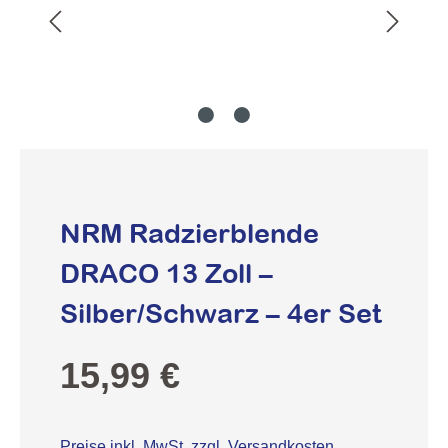
NRM Radzierblende
DRACO 13 Zoll –
Silber/Schwarz – 4er Set
Regulärer Preis:
15,99 €
Preise inkl. MwSt. zzgl. Versandkosten