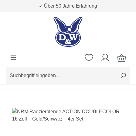
✓ Über 50 Jahre Erfahrung
Zum Hauptinhalt springen
Bildergalerie überspringen