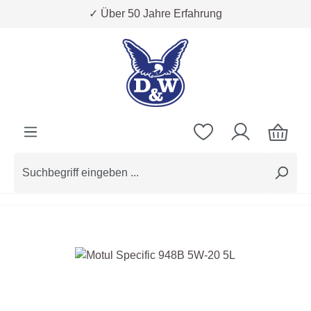
✓ Über 50 Jahre Erfahrung
Zum Hauptinhalt springen
Bildergalerie überspringen