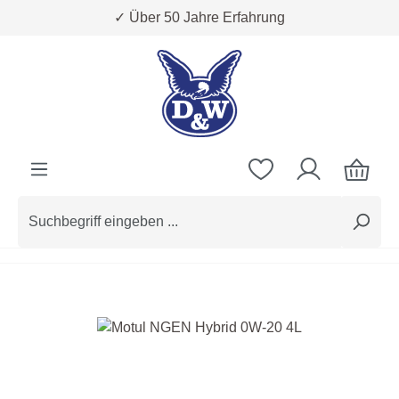
✓ Über 50 Jahre Erfahrung
Zum Hauptinhalt springen
Bildergalerie überspringen