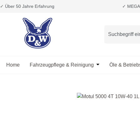
✓ Über 50 Jahre Erfahrung
✓ MEGA 
m Hauptinhalt springen
Zur Suche springen
Zur Hauptnavigation springen
Home
Fahrzeugpflege & Reinigung
Öffne oder Schließ
Öle & Betrieb
Bildergalerie überspringen