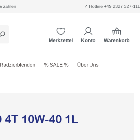
 & zahlen
✓ Hotline +49 2327 327-111
Warenkorb
Merkzettel
Konto
etriebsstoffe
as Dropdown der Kategorie Transport & Trägersysteme
Radzierblenden
% SALE %
Über Uns
0 4T 10W-40 1L