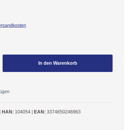
Versandkosten
Gib den gewünschten Wert ein oder benutze
In den Warenkorb
fügen
|
HAN:
104054
|
EAN:
3374650246963