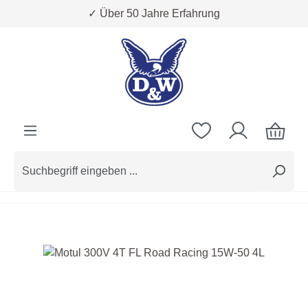
✓ Über 50 Jahre Erfahrung
Zum Hauptinhalt springen
Bildergalerie überspringen