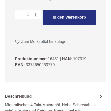
Produkt Anzahl: Gib den gewünschten We
In den Warenkorb
Zum Merkzettel hinzufügen
Produktnummer:
16431
|
HAN:
107319
|
EAN:
3374650263779
Beschreibung
Mineralisches 4-Takt-Motorenöl. Hohe Scherstabilität
schützt Motor und Getriebe. Kompatibel mit