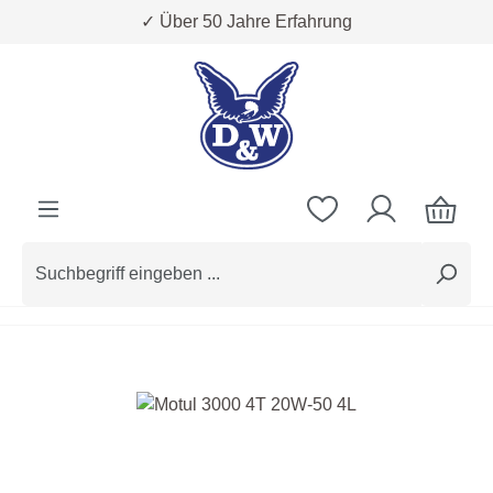
✓ Über 50 Jahre Erfahrung
Zum Hauptinhalt springen
Bildergalerie überspringen