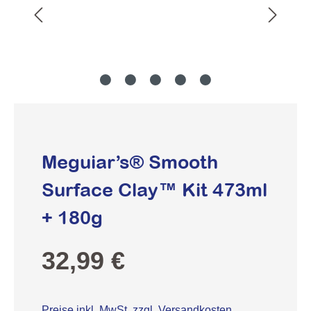
Meguiar’s® Smooth
Surface Clay™ Kit 473ml
+ 180g
Regulärer Preis:
32,99 €
Preise inkl. MwSt. zzgl. Versandkosten