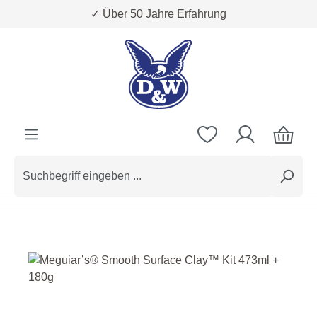
✓ Über 50 Jahre Erfahrung
Zum Hauptinhalt springen
Bildergalerie überspringen