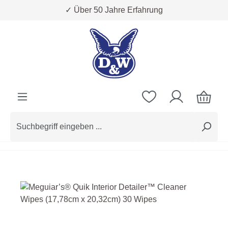
✓ Über 50 Jahre Erfahrung
Zum Hauptinhalt springen
Bildergalerie überspringen