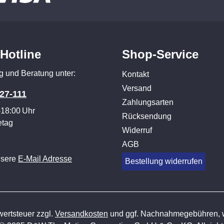
-Hotline
Shop-Service
g und Beratung unter:
Kontakt
Versand
27-111
Zahlungsarten
–18:00 Uhr
Rücksendung
etag
Widerruf
AGB
nsere
E-Mail Adresse
Bestellung widerrufen
wertsteuer zzgl.
Versandkosten
und ggf. Nachnahmegebühren, w