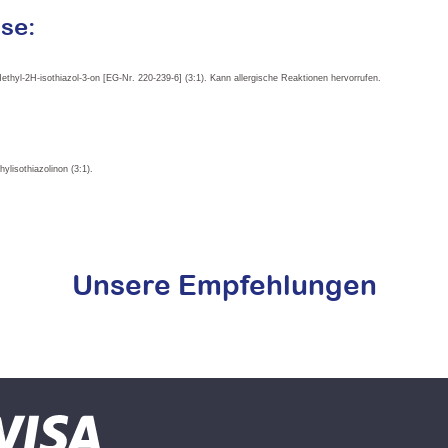
se:
thyl-2H-isothiazol-3-on [EG-Nr. 220-239-6] (3:1). Kann allergische Reaktionen hervorrufen.
lisothiazolinon (3:1).
Unsere Empfehlungen