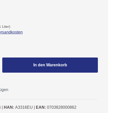
1 Liter)
Versandkosten
Gib den gewünschten Wert ein oder benutze
In den Warenkorb
fügen
4
|
HAN:
A3316EU
|
EAN:
0703828000862