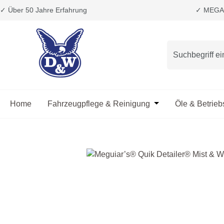
✓ Über 50 Jahre Erfahrung
✓ MEGA 
m Hauptinhalt springen
Zur Suche springen
Zur Hauptnavigation springen
Home
Fahrzeugpflege & Reinigung
Öffne oder Schließ
Öle & Betrieb
Bildergalerie überspringen