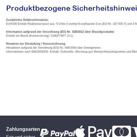
Produktbezogene Sicherheitshinwei
Zusätzliche Gefahrenhinweise:
EUH208 Enthält Reaktionsmasse aus: 5-Chlor-2-methyl-4-isothiazolin-3-on [EG-Nr. 247-500-7] und 2-Me
Information aufgrund der Verordnung (EU) Nr. 528/2012 über Biozidprodukte:
Enthält ein Biozid (Konservierung): C(M)IT/MIT (3:1).
Hinweise zur Einstufung / Kennzeichnung:
Aktualisiert aufgrund der Verordnung (EG) Nr. 648/2004 über Detergenzien.
Informationen nach 648/2004/EG: Enthält: Duftstoffe, Mischung aus Methylchlorisothiazolinon und Methy
Zahlungsarten
Fair und sicher