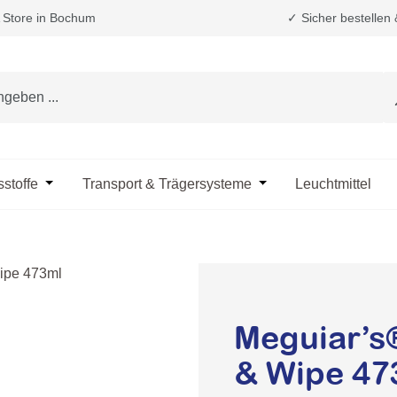
Store in Bochum
✓ Sicher bestellen
e das Dropdown der Kategorie Fahrzeugpflege & Reinigung
sstoffe
Öffne oder Schließe das Dropdown der Kategorie Öle & B
Transport & Trägersysteme
Öffne oder Schließe d
Leuchtmittel
Meguiar’s®
& Wipe 47