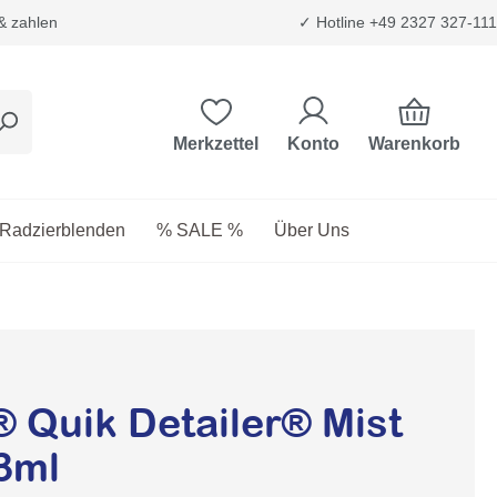
 & zahlen
✓ Hotline +49 2327 327-111
Warenkorb
Merkzettel
Konto
etriebsstoffe
as Dropdown der Kategorie Transport & Trägersysteme
Radzierblenden
% SALE %
Über Uns
 Quik Detailer® Mist
3ml