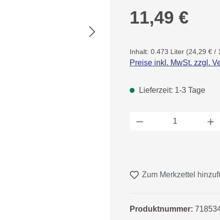
Regulärer Preis:
11,49 €
Inhalt:
0.473 Liter
(24,29 € / 
Preise inkl. MwSt. zzgl. 
Lieferzeit: 1-3 Tage
Produkt Anzahl: 
Zum Merkzettel hinzu
Produktnummer:
71853