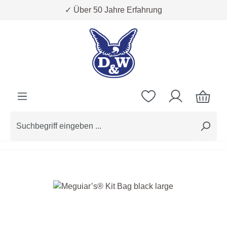
✓ Über 50 Jahre Erfahrung
Zum Hauptinhalt springen
Bildergalerie überspringen