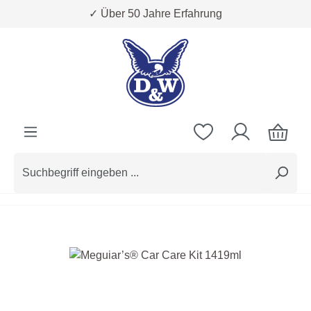
✓ Über 50 Jahre Erfahrung
Zum Hauptinhalt springen
Bildergalerie überspringen