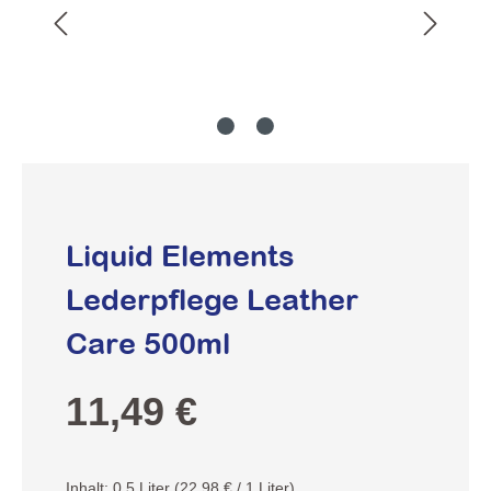
Liquid Elements
Lederpflege Leather
Care 500ml
Regulärer Preis:
11,49 €
Inhalt:
0.5 Liter
(22,98 € / 1 Liter)