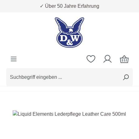
✓ Über 50 Jahre Erfahrung
Zum Hauptinhalt springen
Bildergalerie überspringen