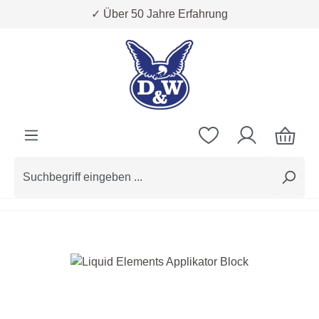
✓ Über 50 Jahre Erfahrung
Zum Hauptinhalt springen
Bildergalerie überspringen