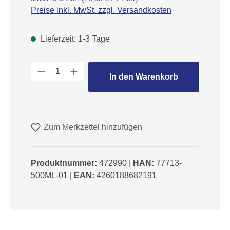
Preise inkl. MwSt. zzgl. Versandkosten
Lieferzeit: 1-3 Tage
Produkt Anzahl: Gib den gewünschten We
In den Warenkorb
Zum Merkzettel hinzufügen
Produktnummer:
472990
|
HAN:
77713-
500ML-01
|
EAN:
4260188682191