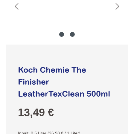
Koch Chemie The
Finisher
LeatherTexClean 500ml
Regulärer Preis:
13,49 €
Inhalt:
0.5 Liter
(26,98 € / 1 Liter)