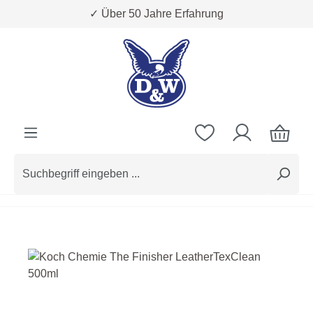
✓ Über 50 Jahre Erfahrung
Zum Hauptinhalt springen
Bildergalerie überspringen