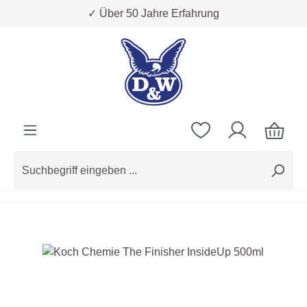
✓ Über 50 Jahre Erfahrung
Zum Hauptinhalt springen
Bildergalerie überspringen